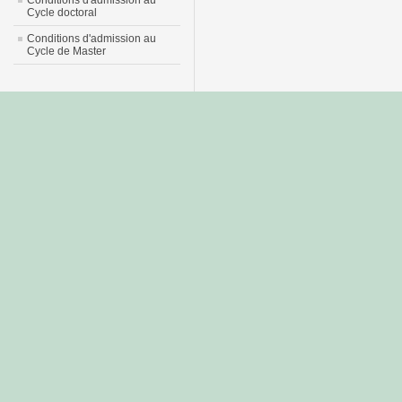
Conditions d'admission au
Cycle doctoral
Conditions d'admission au
Cycle de Master
جديد
نيك
عربي
xnxx
سكس
–
عالية