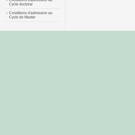
Conditions d'admission au
Cycle doctoral
Conditions d'admission au
Cycle de Master
جديد
نيك
عربي
xnxx
سكس
–
عالية