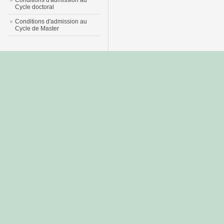
Conditions d'admission au
Cycle doctoral
Conditions d'admission au
Cycle de Master
جديد
نيك
عربي
xnxx
سكس
–
عالية