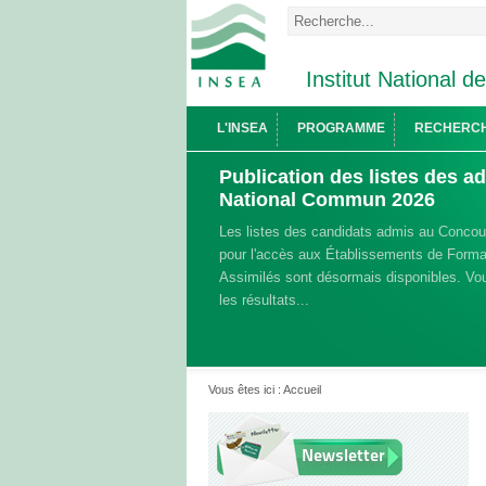
Institut National d
L'INSEA
PROGRAMME
RECHERC
Publication des listes des 
National Commun 2026
Les listes des candidats admis au Conco
pour l'accès aux Établissements de Format
Assimilés sont désormais disponibles. Vou
les résultats...
Vous êtes ici :
Accueil
Newsletter