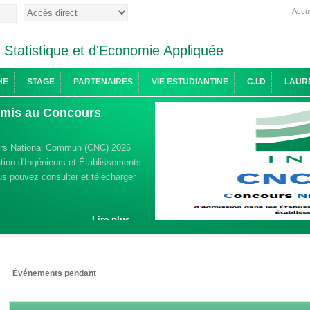
Accue
e Statistique et d'Economie Appliquée
HE
STAGE
PARTENAIRES
VIE ESTUDIANTINE
C.I.D
LAUR
admis au Concours
urs National Commun (CNC) 2026
ion d'Ingénieurs et Établissements
s pouvez consulter et télécharger
Lire plus ...
Événements pendant