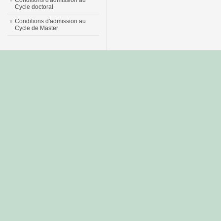
Conditions d'admission au
Cycle doctoral
Conditions d'admission au
Cycle de Master
جديد
نيك
عربي
xnxx
سكس
–
عالية