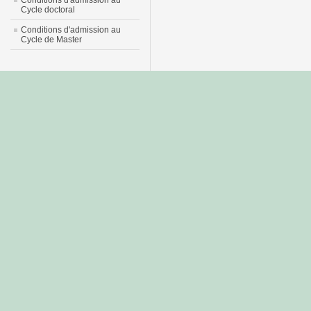
Conditions d'admission au
Cycle doctoral
Conditions d'admission au
Cycle de Master
جديد
نيك
عربي
xnxx
سكس
–
عالية