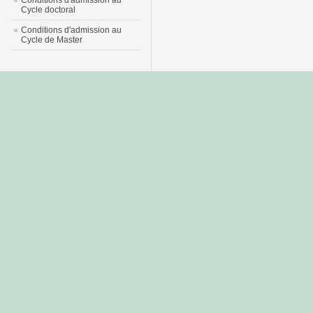
Conditions d'admission au
Cycle doctoral
Conditions d'admission au
Cycle de Master
جديد
نيك
عربي
xnxx
سكس
–
عالية