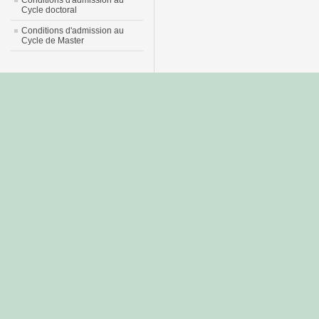
Conditions d'admission au
Cycle doctoral
Conditions d'admission au
Cycle de Master
جديد
نيك
عربي
xnxx
سكس
–
عالية