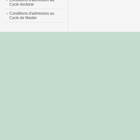
Conditions d'admission au
Cycle doctoral
Conditions d'admission au
Cycle de Master
جديد
نيك
عربي
xnxx
سكس
–
عالية