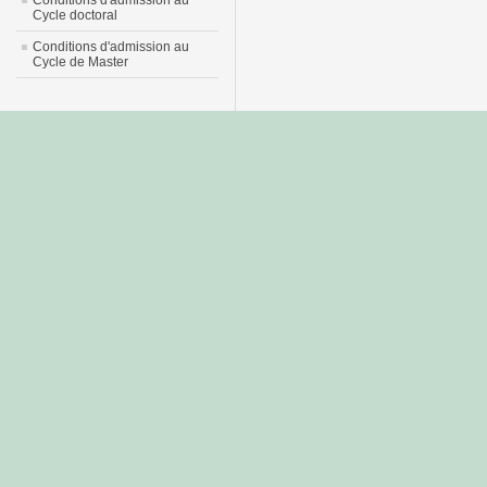
Conditions d'admission au
Cycle doctoral
Conditions d'admission au
Cycle de Master
جديد
نيك
عربي
xnxx
سكس
–
عالية