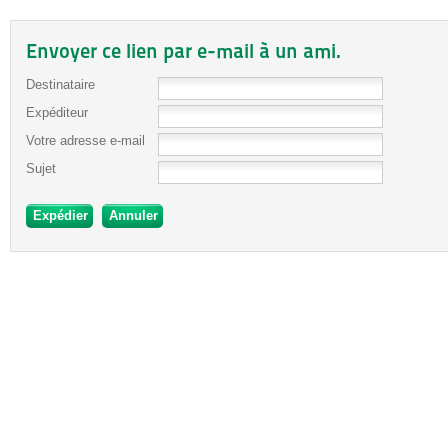
Envoyer ce lien par e-mail à un ami.
Destinataire
Expéditeur
Votre adresse e-mail
Sujet
Expédier
Annuler
جديد
نيك
عربي
xnxx
سكس
–