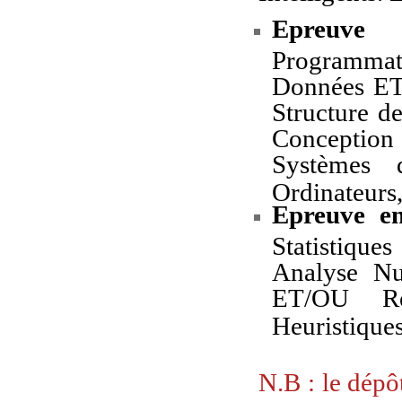
Epreuve 
Programma
Données ET
Structure 
Conception
Systèmes d
Ordinateurs,
Epreuve en
Statistiqu
Analyse N
ET/OU Re
Heuristique
N.B : le dépô