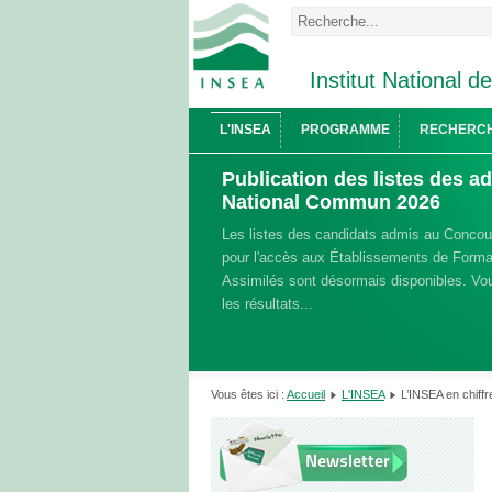
Institut National d
L'INSEA
PROGRAMME
RECHERC
Publication des listes des 
National Commun 2026
Les listes des candidats admis au Conco
pour l'accès aux Établissements de Format
Assimilés sont désormais disponibles. Vou
les résultats...
Vous êtes ici :
Accueil
L'INSEA
L’INSEA en chiffr
Newsletter