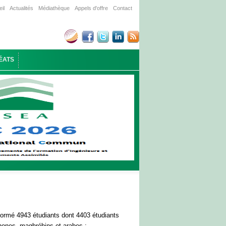
il
Actualités
Médiathèque
Appels d'offre
Contact
ÉATS
 formé 4943 étudiants dont 4403 étudiants
hones, maghrébins et arabes :