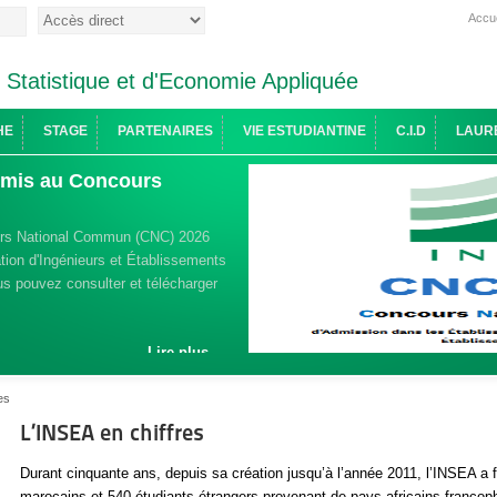
Accue
e Statistique et d'Economie Appliquée
HE
STAGE
PARTENAIRES
VIE ESTUDIANTINE
C.I.D
LAUR
admis au Concours
urs National Commun (CNC) 2026
ion d'Ingénieurs et Établissements
s pouvez consulter et télécharger
Lire plus ...
es
L’INSEA en chiffres
Durant cinquante ans, depuis sa création jusqu’à l’année 2011, l’INSEA a
marocains et 540 étudiants étrangers provenant de pays africains francop