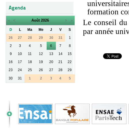
universitair
Agenda
formation c
«
<
Août
2026
>
»
Le conseil du
par année univ
D
L
Ma
Me
J
V
S
26
27
28
29
30
31
1
2
3
4
5
6
7
8
9
10
11
12
13
14
15
16
17
18
19
20
21
22
23
24
25
26
27
28
29
30
31
1
2
3
4
5