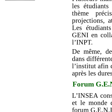
les étudiants
thème préci
projections, 
Les étudiant
GENI en colla
l’INPT.
De même, des
dans différent
l’institut afi
après les dure
Forum G.E.
L’INSEA const
et le monde d
forum G.E.N.I