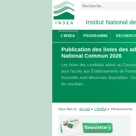
Institut National d
L'INSEA
PROGRAMME
RECHERC
Publication des listes des 
National Commun 2026
Les listes des candidats admis au Conco
pour l'accès aux Établissements de Format
Assimilés sont désormais disponibles. Vou
les résultats...
Vous êtes ici :
Accueil
L'INSEA
Infrastructures
Newsletter