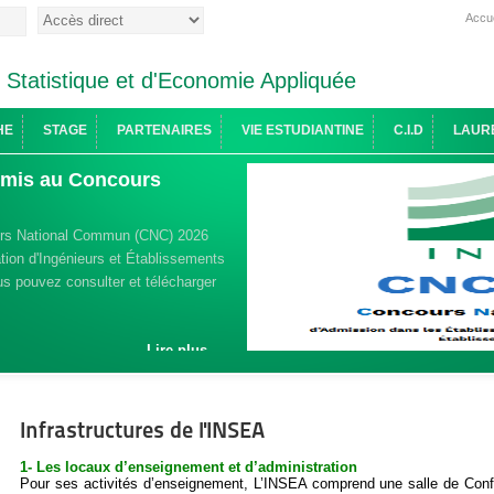
Accue
e Statistique et d'Economie Appliquée
HE
STAGE
PARTENAIRES
VIE ESTUDIANTINE
C.I.D
LAUR
admis au Concours
urs National Commun (CNC) 2026
ion d'Ingénieurs et Établissements
s pouvez consulter et télécharger
Lire plus ...
Infrastructures de l'INSEA
1- Les locaux d’enseignement et d’administration
Pour ses activités d’enseignement, L’INSEA comprend une salle de Confé