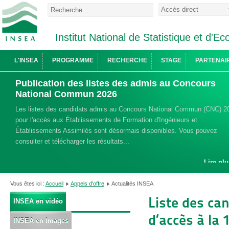
Institut National de Statistique et d'
L'INSEA
PROGRAMME
RECHERCHE
STAGE
PARTENAI
Publication des listes des admis au Concours
National Commun 2026
Les listes des candidats admis au Concours National Commun (CNC) 2
pour l'accès aux Établissements de Formation d'Ingénieurs et
Établissements Assimilés sont désormais disponibles. Vous pouvez
consulter et télécharger les résultats...
Lire plu
Vous êtes ici :
Accueil
Appels d'offre
Actualités INSEA
Liste des ca
INSEA en vidéo
d’accès à la 
INSEA en images