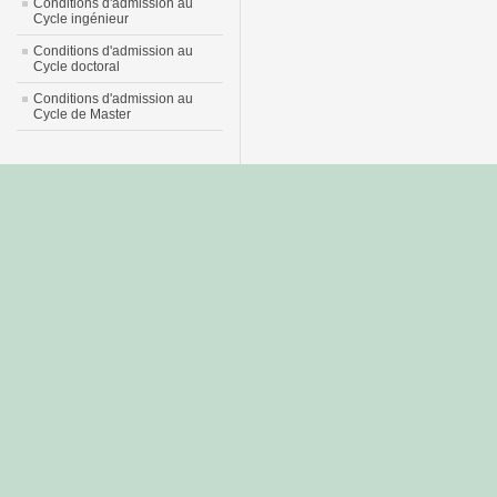
Conditions d'admission au
Cycle ingénieur
Conditions d'admission au
Cycle doctoral
Conditions d'admission au
Cycle de Master
جديد
نيك
عربي
xnxx
سكس
–
عالية