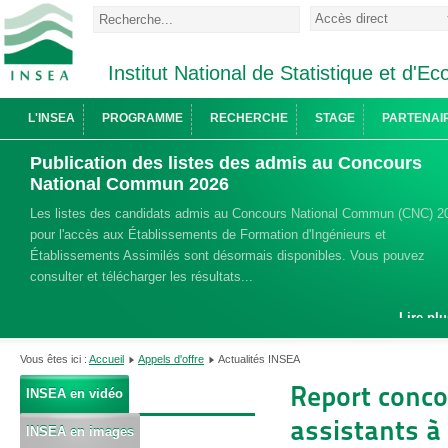
Institut National de Statistique et d'
L'INSEA
PROGRAMME
RECHERCHE
STAGE
PARTENAI
Publication des listes des admis au Concours
National Commun 2026
Les listes des candidats admis au Concours National Commun (CNC) 2
pour l'accès aux Établissements de Formation d'Ingénieurs et
Établissements Assimilés sont désormais disponibles. Vous pouvez
consulter et télécharger les résultats...
Lire plu
Vous êtes ici :
Accueil
Appels d'offre
Actualités INSEA
Report conco
INSEA en vidéo
assistants à
INSEA en images