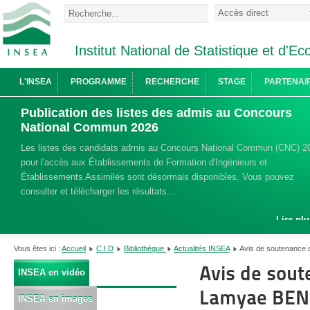
Institut National de Statistique et d'
L'INSEA
PROGRAMME
RECHERCHE
STAGE
PARTENAI
Publication des listes des admis au Concours
National Commun 2026
Les listes des candidats admis au Concours National Commun (CNC) 2
pour l'accès aux Établissements de Formation d'Ingénieurs et
Établissements Assimilés sont désormais disponibles. Vous pouvez
consulter et télécharger les résultats...
Lire plu
Vous êtes ici :
Accueil
C.I.D
Bibliothèque
Actualités INSEA
Avis de soutenance 
Avis de sou
INSEA en vidéo
Lamyae BENH
INSEA en images