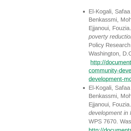
El-Kogali, Safaa
Benkassmi, Moha
Ejjanoui, Fouzia
poverty reducti
Policy Research
Washington, D.C
http://documen
community-devel
development-m
El-Kogali, Safaa
Benkassmi, Moha
Ejjanoui, Fouzia
development in 
WPS 7670. Wash
http://document