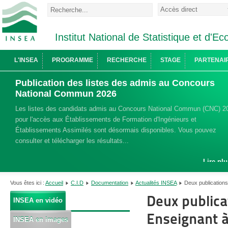
Institut National de Statistique et d'
L'INSEA
PROGRAMME
RECHERCHE
STAGE
PARTENAI
Publication des listes des admis au Concours
National Commun 2026
Les listes des candidats admis au Concours National Commun (CNC) 2
pour l'accès aux Établissements de Formation d'Ingénieurs et
Établissements Assimilés sont désormais disponibles. Vous pouvez
consulter et télécharger les résultats...
Lire plu
Vous êtes ici :
Accueil
C.I.D
Documentation
Actualités INSEA
Deux publication
Deux public
INSEA en vidéo
Enseignant à
INSEA en images