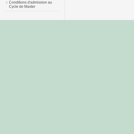
Conditions d'admission au
Cycle de Master
جديد
نيك
عربي
xnxx
سكس
–
عالية