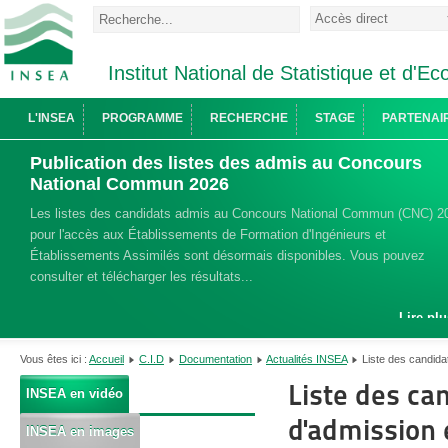
Institut National de Statistique et d'
L'INSEA
PROGRAMME
RECHERCHE
STAGE
PARTENAI
Publication des listes des admis au Concours
National Commun 2026
Les listes des candidats admis au Concours National Commun (CNC) 2
pour l'accès aux Établissements de Formation d'Ingénieurs et
Établissements Assimilés sont désormais disponibles. Vous pouvez
consulter et télécharger les résultats...
Lire plu
Vous êtes ici :
Accueil
C.I.D
Documentation
Actualités INSEA
Liste des candida
Liste des ca
INSEA en vidéo
d'admission 
INSEA en images