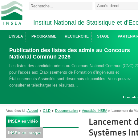
Institut National de Statistique et d'
L'INSEA
PROGRAMME
RECHERCHE
STAGE
PARTENAI
Publication des listes des admis au Concours
National Commun 2026
Les listes des candidats admis au Concours National Commun (CNC) 2
pour l'accès aux Établissements de Formation d'Ingénieurs et
Établissements Assimilés sont désormais disponibles. Vous pouvez
consulter et télécharger les résultats...
Lire plu
Vous êtes ici :
Accueil
C.I.D
Documentation
Actualités INSEA
Lancement du Mas
Lancement d
INSEA en vidéo
Systèmes Int
INSEA en images