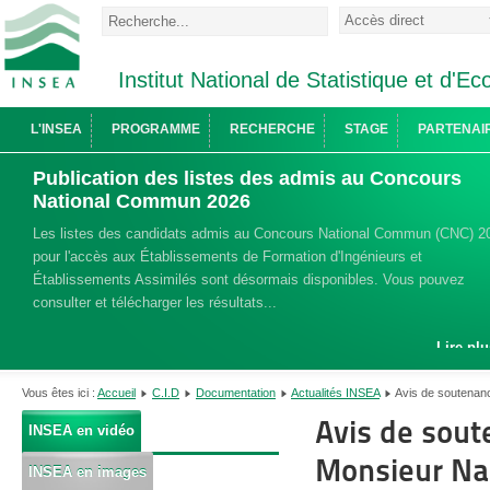
Institut National de Statistique et d'
L'INSEA
PROGRAMME
RECHERCHE
STAGE
PARTENAI
Publication des listes des admis au Concours
National Commun 2026
Les listes des candidats admis au Concours National Commun (CNC) 2
pour l'accès aux Établissements de Formation d'Ingénieurs et
Établissements Assimilés sont désormais disponibles. Vous pouvez
consulter et télécharger les résultats...
Lire plu
Vous êtes ici :
Accueil
C.I.D
Documentation
Actualités INSEA
Avis de soutenan
Avis de sout
INSEA en vidéo
Monsieur Na
INSEA en images