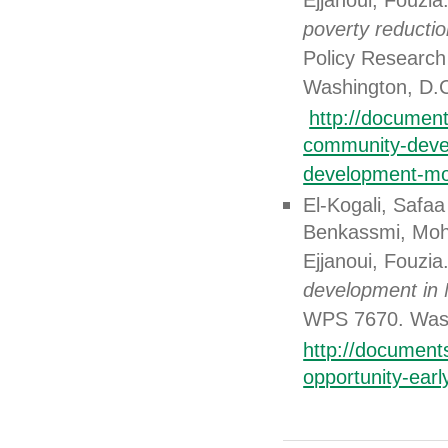
Ejjanoui, Fouzia
poverty reducti
Policy Research
Washington, D.C
http://documen
community-devel
development-m
El-Kogali, Safaa
Benkassmi, Moha
Ejjanoui, Fouzia
development in 
WPS 7670. Wash
http://document
opportunity-ear