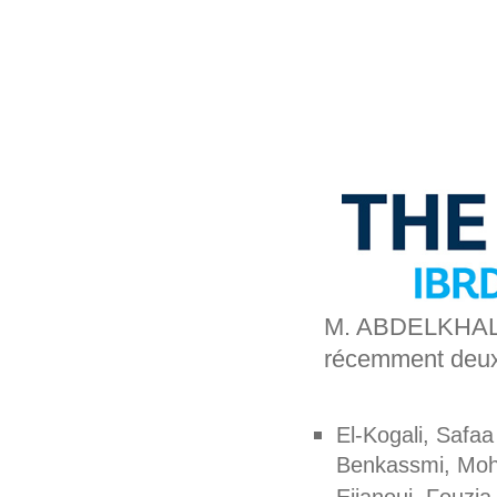
M. ABDELKHALEK
récemment deux 
El-Kogali, Safaa
Benkassmi, Moha