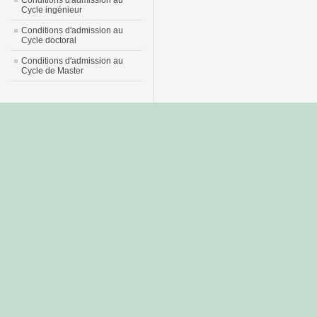
Cycle ingénieur
Conditions d'admission au
Cycle doctoral
Conditions d'admission au
Cycle de Master
جديد
نيك
عربي
xnxx
سكس
–
عالية