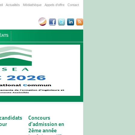
il
Actualités
Médiathèque
Appels d'offre
Contact
ÉATS
 candidats
Concours
our
d’admission en
2ème année