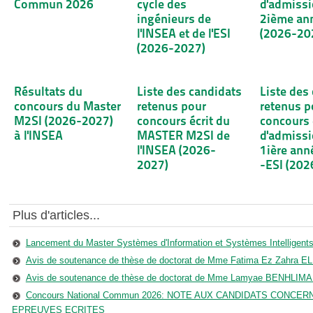
Commun 2026
cycle des
d'admissi
ingénieurs de
2ième an
l'INSEA et de l'ESI
(2026-20
(2026-2027)
Résultats du
Liste des candidats
Liste des
concours du Master
retenus pour
retenus p
M2SI (2026-2027)
concours écrit du
concours 
à l'INSEA
MASTER M2SI de
d'admissi
l'INSEA (2026-
1ière ann
2027)
-ESI (202
Plus d'articles...
Lancement du Master Systèmes d'Information et Systèmes Intelligents
Avis de soutenance de thèse de doctorat de Mme Fatima Ez Zahra EL 
Avis de soutenance de thèse de doctorat de Mme Lamyae BENHLIMA :
Concours National Commun 2026: NOTE AUX CANDIDATS CONC
EPREUVES ECRITES