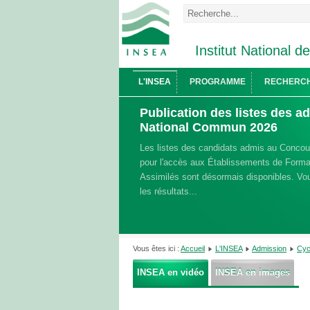
Institut National d
L'INSEA
PROGRAMME
RECHERC
Publication des listes des 
National Commun 2026
Les listes des candidats admis au Conco
pour l'accès aux Établissements de Format
Assimilés sont désormais disponibles. Vou
les résultats...
Vous êtes ici :
Accueil
L'INSEA
Admission
Cyc
INSEA en vidéo
INSEA en images