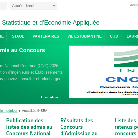
Accue
e Statistique et d'Economie Appliquée
HE
STAGE
PARTENAIRES
VIE ESTUDIANTINE
C.I.D
LAUR
admis au Concours
urs National Commun (CNC) 2026
ion d'Ingénieurs et Établissements
s pouvez consulter et télécharger
Lire plus ...
le Ingénieur
Actualités INSEA
Publication des
Résultats des
Liste des
listes des admis au
Concours
retenus p
Concours National
d’Admission au
concours