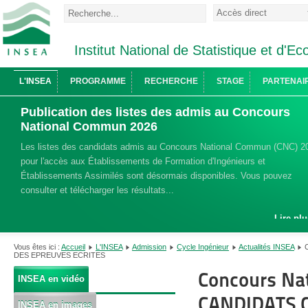
Institut National de Statistique et d'
L'INSEA
PROGRAMME
RECHERCHE
STAGE
PARTENAI
Publication des listes des admis au Concours
National Commun 2026
Les listes des candidats admis au Concours National Commun (CNC) 2
pour l'accès aux Établissements de Formation d'Ingénieurs et
Établissements Assimilés sont désormais disponibles. Vous pouvez
consulter et télécharger les résultats...
Lire plu
Vous êtes ici :
Accueil
L'INSEA
Admission
Cycle Ingénieur
Actualités INSEA
DES EPREUVES ECRITES
Concours Na
INSEA en vidéo
CANDIDATS 
INSEA en images