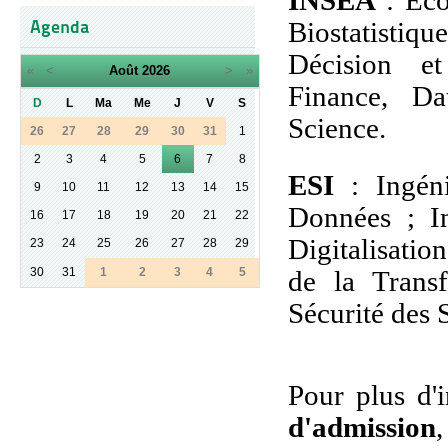
INSEA
: Eco
Agenda
Biostatistiq
Décision et
«
<
Août
2026
>
»
Finance, Da
D
L
Ma
Me
J
V
S
Science.
26
27
28
29
30
31
1
2
3
4
5
6
7
8
ESI
: Ingéni
9
10
11
12
13
14
15
Données ; I
16
17
18
19
20
21
22
Digitalisatio
23
24
25
26
27
28
29
30
31
1
2
3
4
5
de la Transf
Sécurité des 
Pour plus d'
d'admission