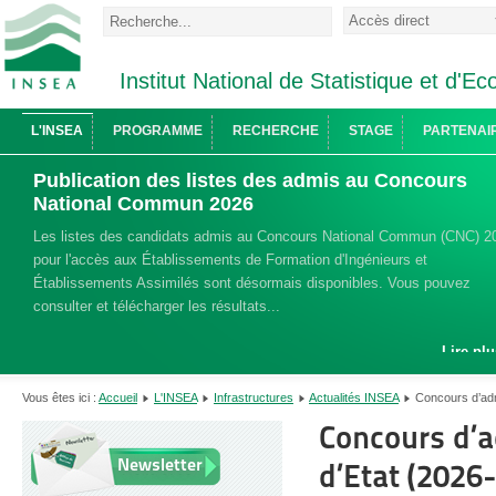
Institut National de Statistique et d'
L'INSEA
PROGRAMME
RECHERCHE
STAGE
PARTENAI
Publication des listes des admis au Concours
National Commun 2026
Les listes des candidats admis au Concours National Commun (CNC) 2
pour l'accès aux Établissements de Formation d'Ingénieurs et
Établissements Assimilés sont désormais disponibles. Vous pouvez
consulter et télécharger les résultats...
Lire plu
Vous êtes ici :
Accueil
L'INSEA
Infrastructures
Actualités INSEA
Concours d’adm
Concours d’a
Newsletter
d’Etat (2026-