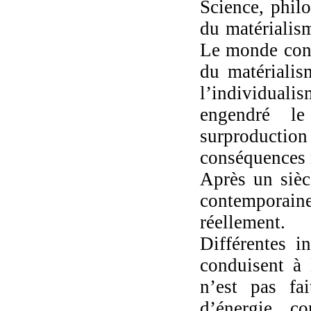
Science, philo
du matérialis
Le monde conte
du matérialis
l’individua
engendré le
surproducti
conséquences 
Après un sièc
contemporaine
réellement.
Différentes i
conduisent à 
n’est pas fa
d’énergie c