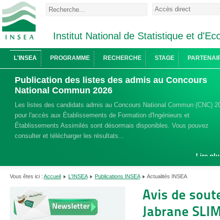
Institut National de Statistique et d'
L'INSEA
PROGRAMME
RECHERCHE
STAGE
PARTENAI
Publication des listes des admis au Concours
National Commun 2026
Les listes des candidats admis au Concours National Commun (CNC) 2
pour l'accès aux Établissements de Formation d'Ingénieurs et
Établissements Assimilés sont désormais disponibles. Vous pouvez
consulter et télécharger les résultats...
Lire plu
Vous êtes ici :
Accueil
L'INSEA
Publications INSEA
Actualités INSEA
Avis de sout
Newsletter
Jabrane SLIM