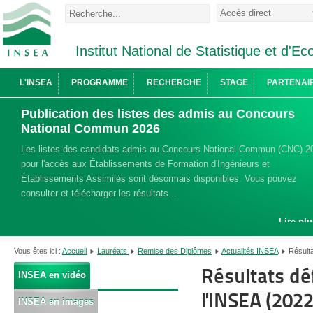
Institut National de Statistique et d'
L'INSEA
PROGRAMME
RECHERCHE
STAGE
PARTENAI
Publication des listes des admis au Concours
National Commun 2026
Les listes des candidats admis au Concours National Commun (CNC) 2
pour l'accès aux Établissements de Formation d'Ingénieurs et
Établissements Assimilés sont désormais disponibles. Vous pouvez
consulter et télécharger les résultats...
Lire plu
Vous êtes ici :
Accueil
Lauréats
Remise des Diplômes
Actualités INSEA
Résulta
Résultats déf
INSEA en vidéo
l'INSEA (202
INSEA en images