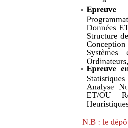
Epreuve 
Programma
Données ET
Structure 
Conception
Systèmes d
Ordinateurs,
Epreuve en
Statistiqu
Analyse N
ET/OU Re
Heuristique
N.B : le dépô