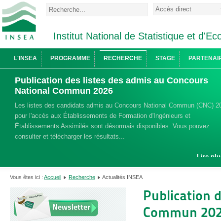
Institut National de Statistique et d'
L'INSEA
PROGRAMME
RECHERCHE
STAGE
PARTENAI
Publication des listes des admis au Concours
National Commun 2026
Les listes des candidats admis au Concours National Commun (CNC) 2
pour l'accès aux Établissements de Formation d'Ingénieurs et
Établissements Assimilés sont désormais disponibles. Vous pouvez
consulter et télécharger les résultats...
Lire plu
Vous êtes ici :
Accueil
Recherche
Actualités INSEA
Publication 
Newsletter
Commun 20