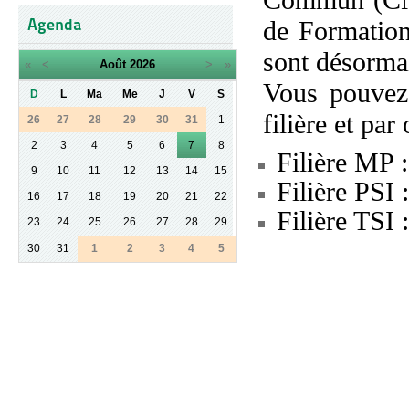
Agenda
de Formation
sont désormai
«
<
Août
2026
>
»
Vous pouvez 
D
L
Ma
Me
J
V
S
filière et par
26
27
28
29
30
31
1
2
3
4
5
6
7
8
Filière MP :
9
10
11
12
13
14
15
Filière PSI :
16
17
18
19
20
21
22
Filière TSI :
23
24
25
26
27
28
29
30
31
1
2
3
4
5