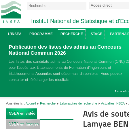
Institut National de Statistique et d'
L'INSEA
PROGRAMME
RECHERCHE
STAGE
PARTENAI
Publication des listes des admis au Concours
National Commun 2026
Les listes des candidats admis au Concours National Commun (CNC) 2
pour l'accès aux Établissements de Formation d'Ingénieurs et
Établissements Assimilés sont désormais disponibles. Vous pouvez
consulter et télécharger les résultats...
Lire plu
Vous êtes ici :
Accueil
Recherche
Laboratoires de recherche
Actualités INSEA
Avis de sou
INSEA en vidéo
Lamyae BENH
INSEA en images