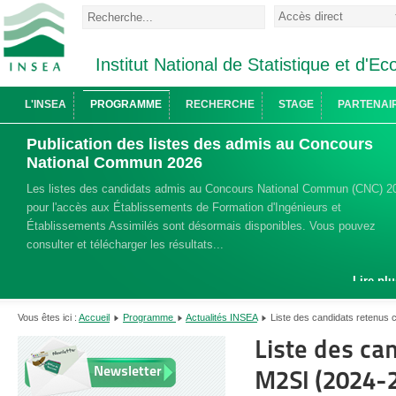
Institut National de Statistique et d'
L'INSEA
PROGRAMME
RECHERCHE
STAGE
PARTENAI
Publication des listes des admis au Concours
National Commun 2026
Les listes des candidats admis au Concours National Commun (CNC) 2
pour l'accès aux Établissements de Formation d'Ingénieurs et
Établissements Assimilés sont désormais disponibles. Vous pouvez
consulter et télécharger les résultats...
Lire plu
Vous êtes ici :
Accueil
Programme
Actualités INSEA
Liste des candidats retenus
Liste des ca
Newsletter
M2SI (2024-