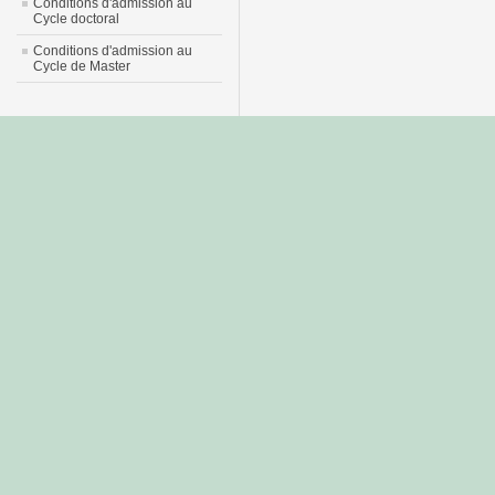
Conditions d'admission au
Cycle doctoral
Conditions d'admission au
Cycle de Master
جديد
نيك
عربي
xnxx
سكس
–
عالية