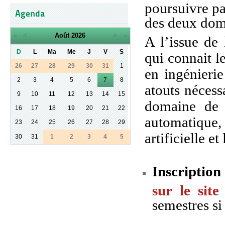
poursuivre pa
Agenda
des deux dom
«
<
Août
2026
>
»
A l’issue de 
D
L
Ma
Me
J
V
S
qui connait l
26
27
28
29
30
31
1
en ingénierie
2
3
4
5
6
7
8
atouts nécess
9
10
11
12
13
14
15
domaine de l
16
17
18
19
20
21
22
automatique, 
23
24
25
26
27
28
29
artificielle e
30
31
1
2
3
4
5
Inscription
sur le sit
semestres si