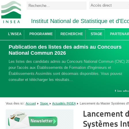
Institut National de Statistique et d'
L'INSEA
PROGRAMME
RECHERCHE
STAGE
PARTENAI
Publication des listes des admis au Concours
National Commun 2026
Les listes des candidats admis au Concours National Commun (CNC) 2
pour l'accès aux Établissements de Formation d'Ingénieurs et
Établissements Assimilés sont désormais disponibles. Vous pouvez
consulter et télécharger les résultats...
Lire plu
Vous êtes ici :
Accueil
Stage
Actualités INSEA
Lancement du Master Systèmes d'In
Lancement d
Newsletter
Systèmes Int