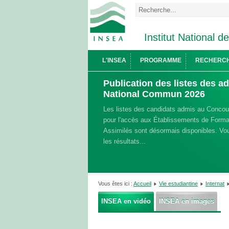
Institut National d
L'INSEA
PROGRAMME
RECHERC
Publication des listes des 
National Commun 2026
Les listes des candidats admis au Conco
pour l'accès aux Établissements de Format
Assimilés sont désormais disponibles. Vou
les résultats...
Vous êtes ici :
Accueil
Vie estudiantine
Internat
INSEA en vidéo
INSEA en images