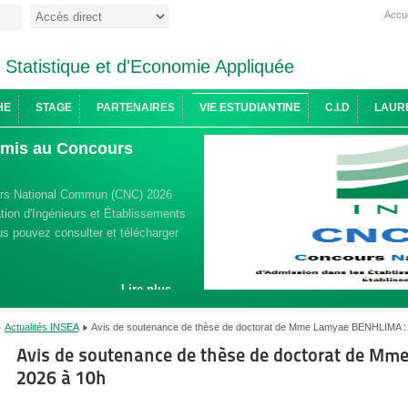
Accue
e Statistique et d'Economie Appliquée
HE
STAGE
PARTENAIRES
VIE ESTUDIANTINE
C.I.D
LAUR
admis au Concours
urs National Commun (CNC) 2026
ion d'Ingénieurs et Établissements
s pouvez consulter et télécharger
Lire plus ...
Actualités INSEA
Avis de soutenance de thèse de doctorat de Mme Lamyae BENHLIMA : 1
Avis de soutenance de thèse de doctorat de Mm
2026 à 10h