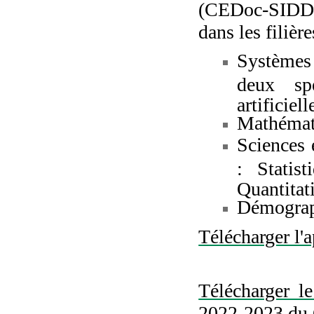
(CEDoc-SIDD) 
dans les filièr
Systèmes 
deux spé
artificiel
Mathémat
Sciences 
: Statis
Quantitat
Démogra
Télécharger l'
Télécharger l
2022-2023 d