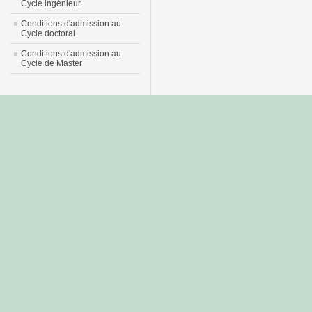
Cycle ingénieur
Conditions d'admission au
Cycle doctoral
Conditions d'admission au
Cycle de Master
جديد
نيك
عربي
xnxx
سكس
–
عالية