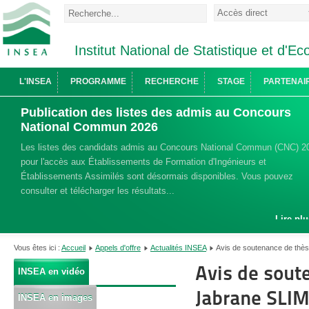
Institut National de Statistique et d'
L'INSEA
PROGRAMME
RECHERCHE
STAGE
PARTENAI
Publication des listes des admis au Concours
National Commun 2026
Les listes des candidats admis au Concours National Commun (CNC) 2
pour l'accès aux Établissements de Formation d'Ingénieurs et
Établissements Assimilés sont désormais disponibles. Vous pouvez
consulter et télécharger les résultats...
Lire plu
Vous êtes ici :
Accueil
Appels d'offre
Actualités INSEA
Avis de soutenance de thès
Avis de sout
INSEA en vidéo
Jabrane SLIM
INSEA en images