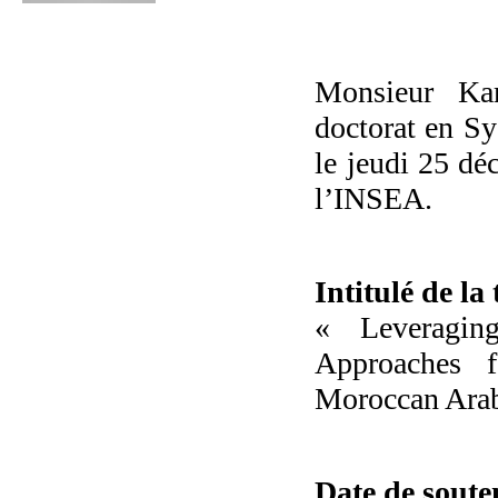
Monsieur K
doctorat en Sy
le jeudi 25 dé
l’INSEA.
Intitulé de la
« Leveragin
Approaches f
Moroccan Arab
Date de sout