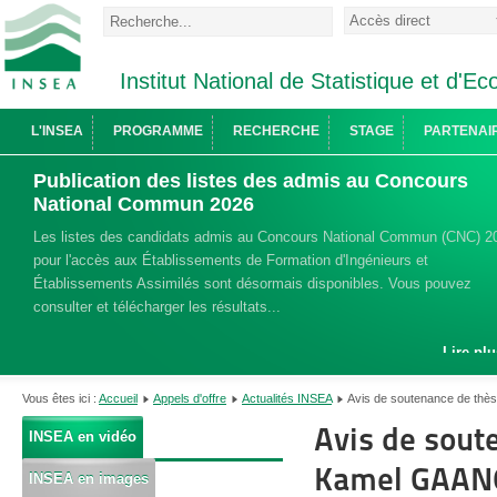
Institut National de Statistique et d'
L'INSEA
PROGRAMME
RECHERCHE
STAGE
PARTENAI
Publication des listes des admis au Concours
National Commun 2026
Les listes des candidats admis au Concours National Commun (CNC) 2
pour l'accès aux Établissements de Formation d'Ingénieurs et
Établissements Assimilés sont désormais disponibles. Vous pouvez
consulter et télécharger les résultats...
Lire plu
Vous êtes ici :
Accueil
Appels d'offre
Actualités INSEA
Avis de soutenance de thè
Avis de sout
INSEA en vidéo
Kamel GAANO
INSEA en images