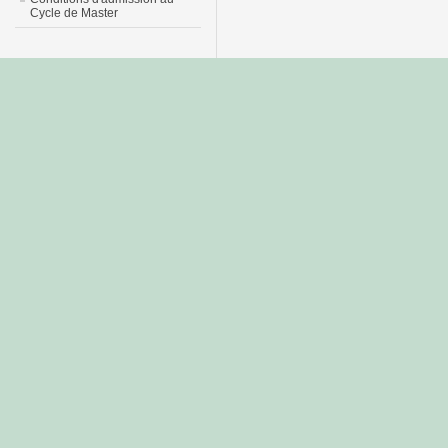
Cycle de Master
جديد
نيك
عربي
xnxx
سكس
–
عالية