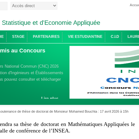
Accue
e Statistique et d'Economie Appliquée
HE
STAGE
PARTENAIRES
VIE ESTUDIANTINE
C.I.D
LAUR
admis au Concours
urs National Commun (CNC) 2026
ion d'Ingénieurs et Établissements
s pouvez consulter et télécharger
Lire plus ...
soutenance de thèse de doctorat de Monsieur Mohamed Bouchta : 17 avril 2026 à 15h
dra sa thèse de doctorat en Mathématiques Appliquées le
salle de conférence de l’INSEA.