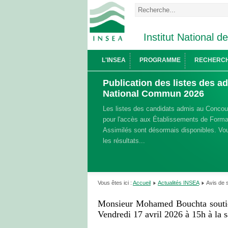
Institut National d
L'INSEA
PROGRAMME
RECHERC
Publication des listes des 
National Commun 2026
Les listes des candidats admis au Conco
pour l'accès aux Établissements de Format
Assimilés sont désormais disponibles. Vou
les résultats...
Vous êtes ici :
Accueil
Actualités INSEA
Avis de 
Monsieur Mohamed Bouchta soutien
Vendredi 17 avril 2026 à 15h à la 