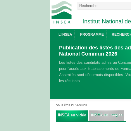
Institut National d
L'INSEA
PROGRAMME
RECHERC
Publication des listes des 
National Commun 2026
Les listes des candidats admis au Conco
pour l'accès aux Établissements de Format
Assimilés sont désormais disponibles. Vou
les résultats...
Vous êtes ici :
Accueil
INSEA en vidéo
INSEA en images