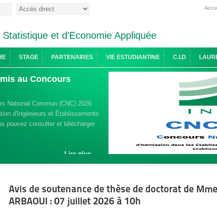
Accue
e Statistique et d'Economie Appliquée
HE
STAGE
PARTENAIRES
VIE ESTUDIANTINE
C.I.D
LAUR
admis au Concours
urs National Commun (CNC) 2026
ion d'Ingénieurs et Établissements
s pouvez consulter et télécharger
Lire plus ...
Avis de soutenance de thèse de doctorat de Mm
ARBAOUI : 07 juillet 2026 à 10h