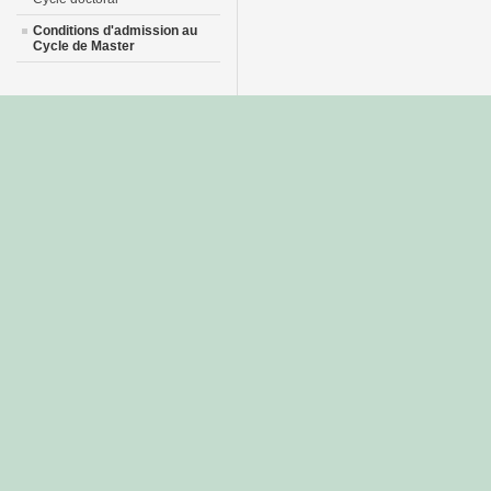
Conditions d'admission au
Cycle de Master
جديد
نيك
عربي
xnxx
سكس
–
عالية