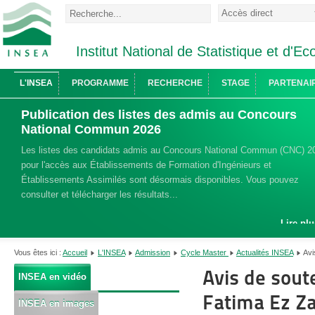
Institut National de Statistique et d'
L'INSEA
PROGRAMME
RECHERCHE
STAGE
PARTENAI
Publication des listes des admis au Concours
National Commun 2026
Les listes des candidats admis au Concours National Commun (CNC) 2
pour l'accès aux Établissements de Formation d'Ingénieurs et
Établissements Assimilés sont désormais disponibles. Vous pouvez
consulter et télécharger les résultats...
Lire plu
Vous êtes ici :
Accueil
L'INSEA
Admission
Cycle Master
Actualités INSEA
Avi
Avis de sou
INSEA en vidéo
Fatima Ez Za
INSEA en images