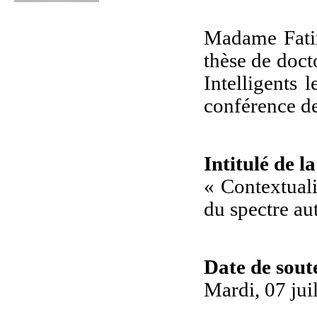
Madame Fati
thèse de doct
Intelligents 
conférence d
Intitulé de l
« Contextual
du spectre aut
Date de sou
Mardi, 07 jui