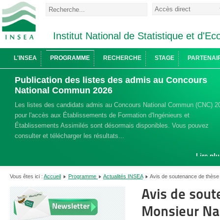
Institut National de Statistique et d'
L'INSEA
PROGRAMME
RECHERCHE
STAGE
PARTENAI
Publication des listes des admis au Concours
National Commun 2026
Les listes des candidats admis au Concours National Commun (CNC) 2
pour l'accès aux Établissements de Formation d'Ingénieurs et
Établissements Assimilés sont désormais disponibles. Vous pouvez
consulter et télécharger les résultats...
Lire plu
Vous êtes ici :
Accueil
Programme
Actualités INSEA
Avis de soutenance de thèse
Avis de sout
Newsletter
Monsieur Na