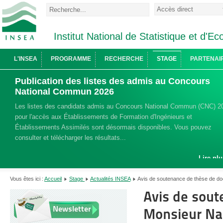
Institut National de Statistique et d'
L'INSEA
PROGRAMME
RECHERCHE
STAGE
PARTENAI
Publication des listes des admis au Concours
National Commun 2026
Les listes des candidats admis au Concours National Commun (CNC) 2
pour l'accès aux Établissements de Formation d'Ingénieurs et
Établissements Assimilés sont désormais disponibles. Vous pouvez
consulter et télécharger les résultats...
Lire plu
Vous êtes ici :
Accueil
Stage
Actualités INSEA
Avis de soutenance de thèse de d
Avis de sout
Newsletter
Monsieur Na