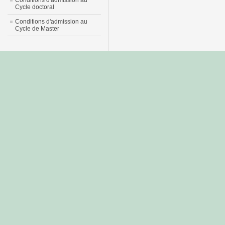
Conditions d'admission au
Cycle doctoral
Conditions d'admission au
Cycle de Master
جديد
نيك
عربي
xnxx
سكس
–
عالية