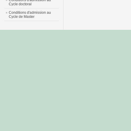
Conditions d'admission au
Cycle doctoral
Conditions d'admission au
Cycle de Master
جديد
نيك
عربي
xnxx
سكس
–
عالية