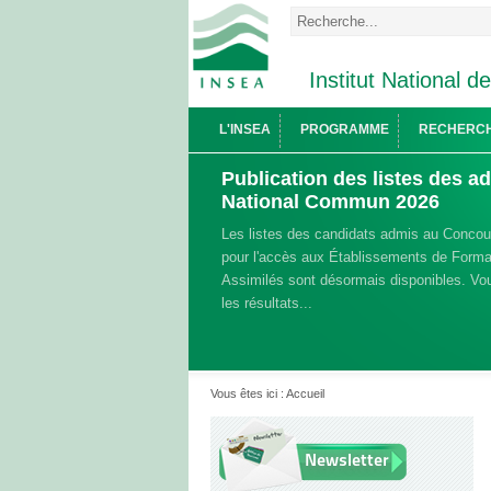
Institut National d
L'INSEA
PROGRAMME
RECHERC
Publication des listes des 
National Commun 2026
Les listes des candidats admis au Conco
pour l'accès aux Établissements de Format
Assimilés sont désormais disponibles. Vou
les résultats...
Vous êtes ici :
Accueil
Newsletter