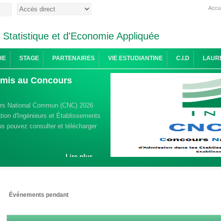
Accue
e Statistique et d'Economie Appliquée
HE
STAGE
PARTENAIRES
VIE ESTUDIANTINE
C.I.D
LAUR
admis au Concours
urs National Commun (CNC) 2026
ion d'Ingénieurs et Établissements
s pouvez consulter et télécharger
Lire plus ...
Événements pendant