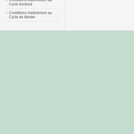
Conditions d'admission au
Cycle doctoral
Conditions d'admission au
Cycle de Master
جديد
نيك
عربي
xnxx
سكس
–
عالية