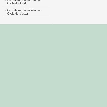
Conditions d'admission au
Cycle doctoral
Conditions d'admission au
Cycle de Master
جديد
نيك
عربي
xnxx
سكس
–
عالية