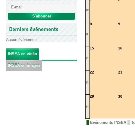
1
2
10
8
9
Derniers événements
11
Aucun événement
15
16
INSEA en vidéo
12
INSEA en images
22
23
13
29
30
14
Evénements INSEA
T