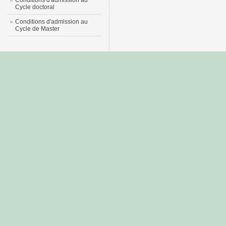
Conditions d'admission au
Cycle doctoral
Conditions d'admission au
Cycle de Master
جديد
نيك
عربي
xnxx
سكس
–
عالية